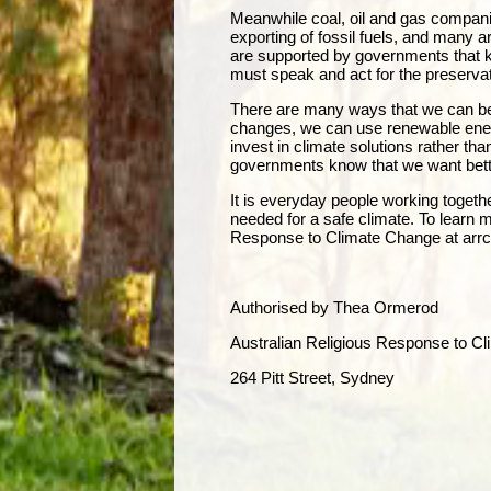
Meanwhile coal, oil and gas companies
exporting of fossil fuels, and many
are supported by governments that k
must speak and act for the preservat
There are many ways that we can be p
changes, we can use renewable ener
invest in climate solutions rather th
governments know that we want bett
It is everyday people working toget
needed for a safe climate. To learn m
Response to Climate Change at arrc
Authorised by Thea Ormerod
Australian Religious Response to 
264 Pitt Street, Sydney