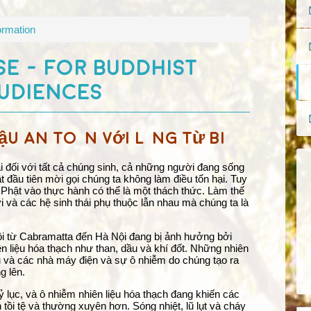
ormation
E - FOR BUDDHIST
UDIENCES
ậu an toàn với lòng từ bi
ái đối với tất cả chúng sinh, cả những người đang sống
uật đầu tiên mời gọi chúng ta không làm điều tổn hại. Tuy
 Phật vào thực hành có thể là một thách thức. Làm thế
 và các hệ sinh thái phụ thuộc lẫn nhau mà chúng ta là
tôi từ Cabramatta đến Hà Nội đang bị ảnh hưởng bởi
ên liệu hóa thạch như than, dầu và khí đốt. Những nhiên
ấu và các nhà máy điện và sự ô nhiễm do chúng tạo ra
g lên.
 lục, và ô nhiễm nhiên liệu hóa thạch đang khiến các
n tồi tệ và thường xuyên hơn. Sóng nhiệt, lũ lụt và cháy