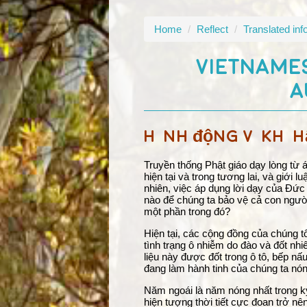
Home
/
Reflect
/
Translated inf
VIETNAMES
A
Hành động vì khí h
Truyền thống Phật giáo dạy lòng từ 
hiện tại và trong tương lai, và giới l
nhiên, việc áp dụng lời dạy của Đức
nào để chúng ta bảo vệ cả con người
một phần trong đó?
Hiện tại, các cộng đồng của chúng 
tình trạng ô nhiễm do đào và đốt nhi
liệu này được đốt trong ô tô, bếp n
đang làm hành tinh của chúng ta nón
Năm ngoái là năm nóng nhất trong kỷ
hiện tượng thời tiết cực đoan trở nê