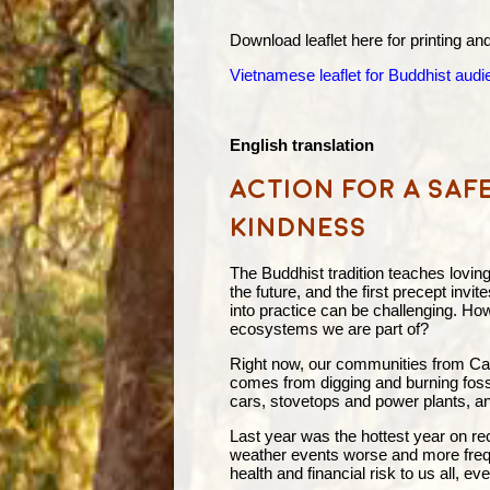
Download leaflet here for printing and
Vietnamese leaflet for Buddhist aud
English translation
Action for a saf
kindness
The Buddhist tradition teaches loving
the future, and the first precept inv
into practice can be challenging. Ho
ecosystems we are part of?
Right now, our communities from Cab
comes from digging and burning fossil
cars, stovetops and power plants, an
Last year was the hottest year on rec
weather events worse and more frequ
health and financial risk to us all, e