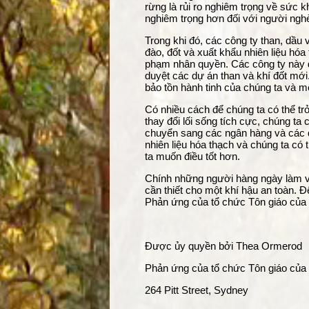
rừng là rủi ro nghiêm trọng về sức kh
nghiêm trọng hơn đối với người ngh
Trong khi đó, các công ty than, dầu
đào, đốt và xuất khẩu nhiên liệu hóa 
phạm nhân quyền. Các công ty này đ
duyệt các dự án than và khí đốt mới
bảo tồn hành tinh của chúng ta và m
Có nhiều cách để chúng ta có thể tr
thay đổi lối sống tích cực, chúng ta
chuyển sang các ngân hàng và các qu
nhiên liệu hóa thạch và chúng ta có
ta muốn điều tốt hơn.
Chính những người hàng ngày làm việ
cần thiết cho một khí hậu an toàn. 
Phản ứng của tổ chức Tôn giáo của Ú
Được ủy quyền bởi Thea Ormerod
Phản ứng của tổ chức Tôn giáo của
264 Pitt Street, Sydney