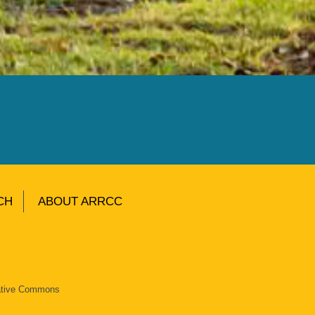
CH
ABOUT ARRCC
eative Commons