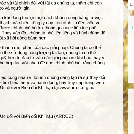
ỏe và tài chính đối với tất cả chúng ta, thậm chí còn
èo và người già.
 và khí đang thu lợi một cách không công bằng từ việc
thạch, và nhiều công ty này còn dính líu đến việc vi
ược chính phủ hỗ trợ thông qua việc liên tục phê
. Thay vào đó, chúng ta phải lên tiếng và hành động để
ột xã hội công bằng hơn.
ở thành một phần của các giải pháp. Chúng ta có thể
 có thể sử dụng năng lượng tái tạo, chúng ta có thể
ỹ hưu trí đầu tư vào các giải pháp về khí hậu thay vì
 thể hợp tác với nhau để cho chính phủ biết rằng chúng
c cùng nhau vì lợi ích chung đang tạo ra sự thay đổi
Để tìm hiểu thêm và hành động, hãy truy cập trang web
c đối với Biến đổi Khí hậu tại
www.arrcc.org.au
 Úc đối với Biến đổi Khí hậu (ARRCC)